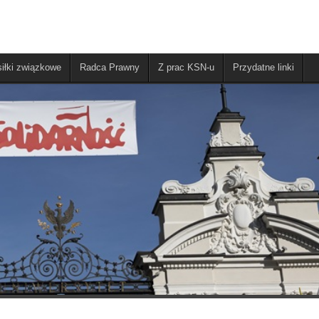
iłki związkowe
Radca Prawny
Z prac KSN-u
Przydatne linki