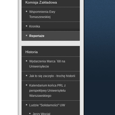
Komisja Zakładowa
Wspomnienia Ewy
Tomaszewskiej
Kronika
Reportaże
Historia
Wydarzenia Marca `68 na
Uniwersytecie
Jak to się zaczęło - trochę historii
Kalendarium końca PRL z
perspektywy Uniwersytetu
Warszawskiego
Ludzie "Solidarności" UW
Jerzy Wocial