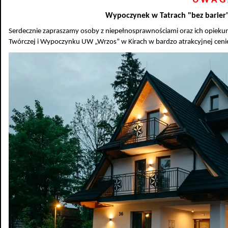
U W A G
Wypoczynek w Tatrach "bez barier"
Serdecznie zapraszamy osoby z niepełnosprawnościami oraz ich opieku
Twórczej i Wypoczynku UW „Wrzos” w Kirach w bardzo atrakcyjnej ceni