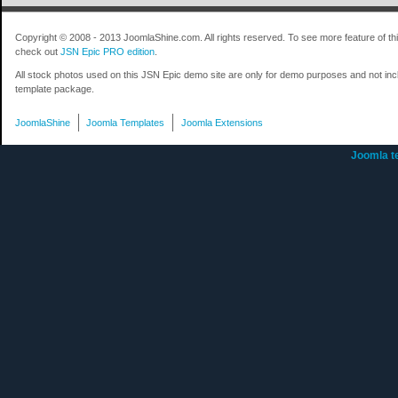
Copyright © 2008 - 2013 JoomlaShine.com. All rights reserved. To see more feature of thi
check out
JSN Epic PRO edition
.
All stock photos used on this JSN Epic demo site are only for demo purposes and not inc
template package.
JoomlaShine
Joomla Templates
Joomla Extensions
Joomla t