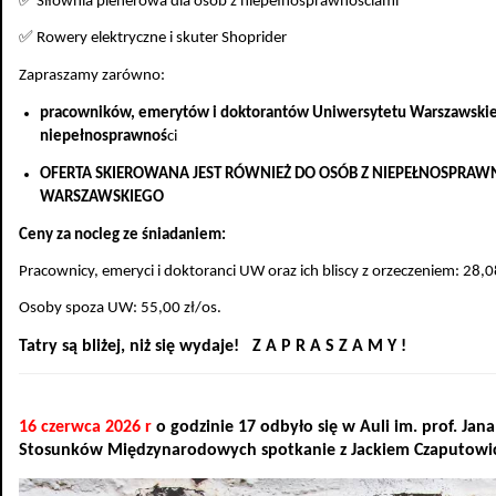
✅ Siłownia plenerowa dla osób z niepełnosprawnościami
✅ Rowery elektryczne i skuter
Shoprider
Zapraszamy zarówno:
pracowników, emerytów i doktorantów Uniwersytetu Warszawskiego
niepełnosprawnoś
ci
OFERTA SKIEROWANA JEST RÓWNIEŻ DO OSÓB Z NIEPEŁNOSPRAW
WARSZAWSKIEGO
Ceny za nocleg ze śniadaniem:
Pracownicy, emeryci i doktoranci UW oraz ich bliscy z orzeczeniem: 28,0
Osoby spoza UW: 55,00 zł/os.
Tatry są
bliżej,
niż się wydaje! Z A P R A S Z A M Y !
16 czerwca 2026 r
o godzinie 17 odbyło się w Auli im. prof. Jan
Stosunków Międzynarodowych spotkanie z Jackiem Czaputowi